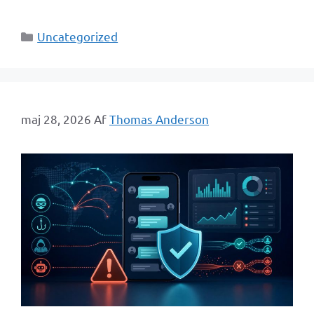
Kategorier
Uncategorized
maj 28, 2026
Af
Thomas Anderson