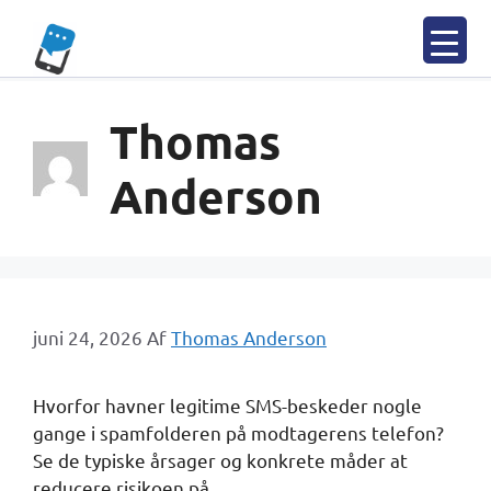
Spring
til
indhold
Thomas
Anderson
juni 24, 2026
Af
Thomas Anderson
Hvorfor havner legitime SMS-beskeder nogle
gange i spamfolderen på modtagerens telefon?
Se de typiske årsager og konkrete måder at
reducere risikoen på.