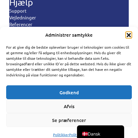
Hjælp
Support
Vejledninger
Referencer
Landeregler
Administrer samtykke
Politikker
For at give dig de bedste oplevelser bruger vi teknologier som cookies til
Polski
at gemme og/eller få adgang til enhedsoplysninger. Hvis du giver dit
Vilkår og betingelser
samtykke til disse teknologier, kan vi behandle data som f.eks.
Privatlivspolitik
Português
browsingadfærd eller unikke ID'er på dette websted. Hvis du ikke giver dit
Databehandlignspolitik
samtykke eller trækker dit samtykke tilbage, kan det have en negativ
Español
indvirkning på visse funktioner og egenskaber.
Cookiepolitik
Antispampolitik
Norsk bokmål
Godkend
Svenska
SureSMS ApS | Industriholmen 82, 2650 Hvidovre
CVR : 33263104 | (+45) 50 322 322 |
Deutsch
Afvis
support@suresms.com
Français
Se præferencer
English
Dansk
Politikker
Politikker