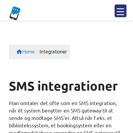
Spring
til
indhold
Home
/
Integrationer
SMS integrationer
Man omtaler det ofte som en SMS integration,
når ét system benytter en SMS gateway til at
sende og modtage SMS'er. Altså når f.eks. et
bibliotekssystem, et bookingsystem eller en
medlemsdatabase anvender en SMS gateway til