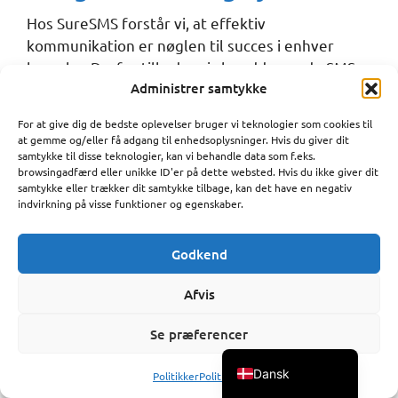
Hos SureSMS forstår vi, at effektiv
kommunikation er nøglen til succes i enhver
branche. Derfor tilbyder vi skræddersyede SMS-
Administrer samtykke
integrationsløsninger, der problemfrit kan
integreres med en række fagsystemer, uanset
For at give dig de bedste oplevelser bruger vi teknologier som cookies til
din virksomheds specifikke behov.
Polski
at gemme og/eller få adgang til enhedsoplysninger. Hvis du giver dit
samtykke til disse teknologier, kan vi behandle data som f.eks.
Vores platform er designet til at arbejde hånd i
Português
browsingadfærd eller unikke ID'er på dette websted. Hvis du ikke giver dit
hånd med systemer for frisører, bilhandlere,
samtykke eller trækker dit samtykke tilbage, kan det have en negativ
Español
indvirkning på visse funktioner og egenskaber.
sundhedssektoren (f.eks. Redcap), og mange
Norsk bokmål
andre brancher, så du kan sende påmindelser,
bekræftelser og tilbud direkte til dine kunders
Godkend
Svenska
mobiltelefoner.
Deutsch
Afvis
Français
Se præferencer
English
Dansk
Politikker
Politikker