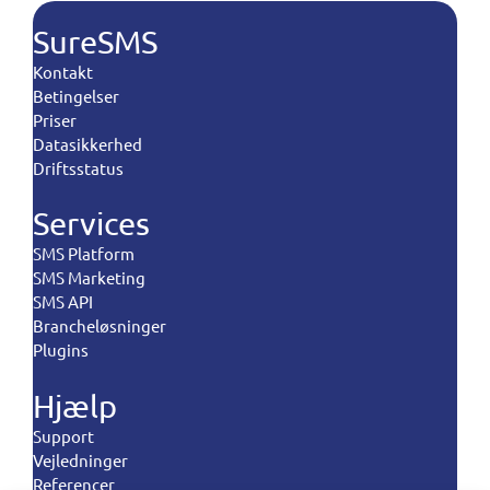
SureSMS
Kontakt
Betingelser
Priser
Datasikkerhed
Driftsstatus
Services
SMS Platform
SMS Marketing
SMS API
Brancheløsninger
Plugins
Hjælp
Support
Vejledninger
Referencer