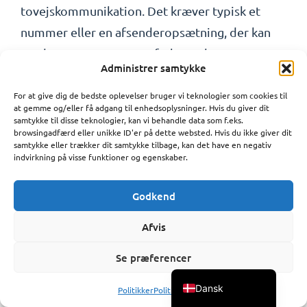
tovejskommunikation. Det kræver typisk et
nummer eller en afsenderopsætning, der kan
modtage svar, samt en aftale om hvor svarene
Administrer samtykke
skal håndteres.
For at give dig de bedste oplevelser bruger vi teknologier som cookies til
Polski
at gemme og/eller få adgang til enhedsoplysninger. Hvis du giver dit
Er SMS egnet til marketing?
samtykke til disse teknologier, kan vi behandle data som f.eks.
Português
browsingadfærd eller unikke ID'er på dette websted. Hvis du ikke giver dit
samtykke eller trækker dit samtykke tilbage, kan det have en negativ
Ja, SMS kan være meget effektivt til marketing,
Español
indvirkning på visse funktioner og egenskaber.
når der er styr på samtykke, relevans,
Norsk bokmål
segmentering, timing og afmelding. Læs også
Godkend
Svenska
SMS markedsføring
vores guide til
.
Deutsch
Afvis
Français
Konklusion: Vælg
Se præferencer
English
gateway efter behov –
Dansk
Politikker
Politikker