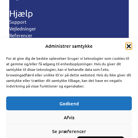
Hjælp
Support
Vejledninger
Referencer
Landeregler
Administrer samtykke
Politikker
For at give dig de bedste oplevelser bruger vi teknologier som cookies til
Polski
at gemme og/eller få adgang til enhedsoplysninger. Hvis du giver dit
Vilkår og betingelser
samtykke til disse teknologier, kan vi behandle data som f.eks.
Privatlivspolitik
Português
browsingadfærd eller unikke ID'er på dette websted. Hvis du ikke giver dit
Databehandlignspolitik
samtykke eller trækker dit samtykke tilbage, kan det have en negativ
Español
indvirkning på visse funktioner og egenskaber.
Cookiepolitik
Antispampolitik
Norsk bokmål
Godkend
Svenska
SureSMS ApS | Industriholmen 82, 2650 Hvidovre
CVR : 33263104 | (+45) 50 322 322 |
Deutsch
Afvis
support@suresms.com
Français
Se præferencer
English