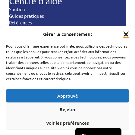
Centre d'aide
Soutien
Guides pratiques
Références
Commandes d'atterrissage
Gérer le consentement
Politiques
Pour vous offrir une expérience optimale, nous utilisons des technologies
telles que les cookies pour stocker et/ou accéder aux informations
Conditions d'utilisation
Polski
relatives à l'appareil. Si vous consentez à ces technologies, nous pouvons
Politique de confidentialité
traiter des données telles que le comportement de navigation ou des
Politique de traitement des données
Português
identifiants uniques sur ce site web. Si vous ne donnez pas votre
Politique en matière de cookies
consentement ou si vous le retirez, cela peut avoir un impact négatif sur
Español
certaines fonctions et caractéristiques.
Politique anti-spam
Norsk bokmål
SureSMS ApS | Industriholmen 82, 2650 Hvidovre,
Approuvé
Svenska
Danemark
CVR : 33263104 | (+45) 50 322 322 |
Deutsch
Rejeter
support@suresms.com
English
Voir les préférences
Dansk