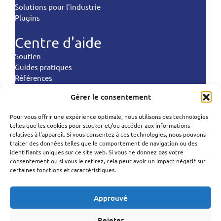
Solutions pour l'industrie
Plugins
Centre d'aide
Soutien
Guides pratiques
Références
Commandes d'atterrissage
Gérer le consentement
Politiques
Pour vous offrir une expérience optimale, nous utilisons des technologies
telles que les cookies pour stocker et/ou accéder aux informations
Conditions d'utilisation
Polski
relatives à l'appareil. Si vous consentez à ces technologies, nous pouvons
Politique de confidentialité
traiter des données telles que le comportement de navigation ou des
Politique de traitement des données
Português
identifiants uniques sur ce site web. Si vous ne donnez pas votre
Politique en matière de cookies
consentement ou si vous le retirez, cela peut avoir un impact négatif sur
Español
certaines fonctions et caractéristiques.
Politique anti-spam
Norsk bokmål
SureSMS ApS | Industriholmen 82, 2650 Hvidovre,
Approuvé
Svenska
Danemark
CVR : 33263104 | (+45) 50 322 322 |
Deutsch
Rejeter