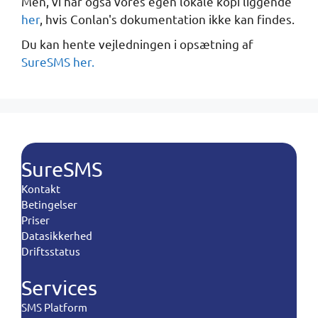
Men, vi har også vores egen lokale kopi liggende
her
, hvis Conlan's dokumentation ikke kan findes.
Du kan hente vejledningen i opsætning af
SureSMS her.
SureSMS
Kontakt
Betingelser
Priser
Datasikkerhed
Driftsstatus
Services
SMS Platform