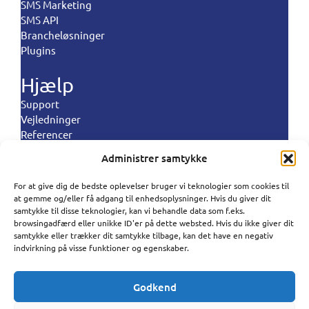
SMS Marketing
SMS API
Brancheløsninger
Plugins
Hjælp
Support
Vejledninger
Referencer
Landeregler
Administrer samtykke
Politikker
For at give dig de bedste oplevelser bruger vi teknologier som cookies til
Polski
at gemme og/eller få adgang til enhedsoplysninger. Hvis du giver dit
Vilkår og betingelser
samtykke til disse teknologier, kan vi behandle data som f.eks.
Privatlivspolitik
Português
browsingadfærd eller unikke ID'er på dette websted. Hvis du ikke giver dit
Databehandlignspolitik
samtykke eller trækker dit samtykke tilbage, kan det have en negativ
Español
indvirkning på visse funktioner og egenskaber.
Cookiepolitik
Antispampolitik
Norsk bokmål
Godkend
Svenska
SureSMS ApS | Industriholmen 82, 2650 Hvidovre