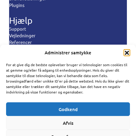
Plugins
Hjælp
Support
Vejledninger
Referencer
Landeregler
Administrer samtykke
Politikker
For at give dig de bedste oplevelser bruger vi teknologier som cookies til
Polski
at gemme og/eller få adgang til enhedsoplysninger. Hvis du giver dit
Vilkår og betingelser
samtykke til disse teknologier, kan vi behandle data som f.eks.
Privatlivspolitik
Português
browsingadfærd eller unikke ID'er på dette websted. Hvis du ikke giver dit
Databehandlignspolitik
samtykke eller trækker dit samtykke tilbage, kan det have en negativ
Español
indvirkning på visse funktioner og egenskaber.
Cookiepolitik
Antispampolitik
Norsk bokmål
Godkend
Svenska
SureSMS ApS | Industriholmen 82, 2650 Hvidovre
CVR : 33263104 | (+45) 50 322 322 |
Deutsch
Afvis
support@suresms.com
Français