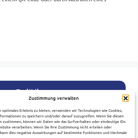
Politik
Polski
Zustimmung verwalten
Bedingungen und Konditionen
Português
Datenschutzrichtlinie
n optimales Erlebnis zu bieten, verwenden wir Technologien wie Cookies,
Español
Politik der Datenverarbeitung
formationen zu speichern und/oder darauf zuzugreifen. Wenn Sie diesen
Cookie-Richtlinie
Norsk bokmål
n zustimmen, können wir Daten wie das Surfverhalten oder eindeutige IDs
Website verarbeiten. Wenn Sie Ihre Zustimmung nicht erteilen oder
Anti-Spam-Politik
Svenska
 kann dies negative Auswirkungen auf bestimmte Funktionen und Merkmale