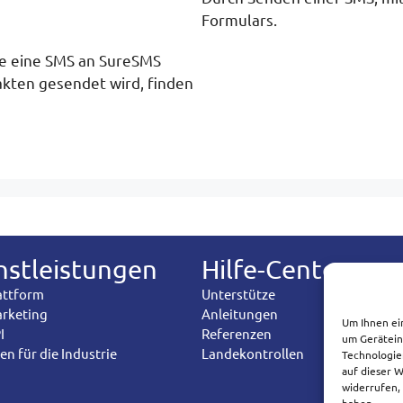
Formulars.
ie eine SMS an SureSMS
akten gesendet wird, finden
nstleistungen
Hilfe-Center
attform
Unterstütze
rketing
Anleitungen
Um Ihnen ei
I
Referenzen
um Gerätein
n für die Industrie
Landekontrollen
Technologie
auf dieser 
widerrufen,