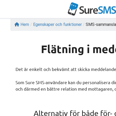
Hoppa
till
innehåll
Hem
/
Egenskaper och funktioner
/
SMS-sammanslag
Flätning i me
Det är enkelt och bekvämt att skicka meddelanden
Som Sure SMS-användare kan du personalisera di
och därmed en bättre relation med mottagaren, oa
Alternativ för både för