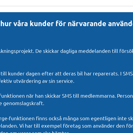
 hur våra kunder för närvarande använ
rskningsprojekt. De skickar dagliga meddelanden till förs
till kunder dagen efter att deras bil har reparerats. I S
ektiv utvärdering av sin service.
unktionen när han skickar SMS till medlemmarna. Perso
re genomslagskraft.
rge-funktionen finns också många som egentligen inte s
nden. Vi har till exempel företag som använder den för at
den om varor som ska hämtas.