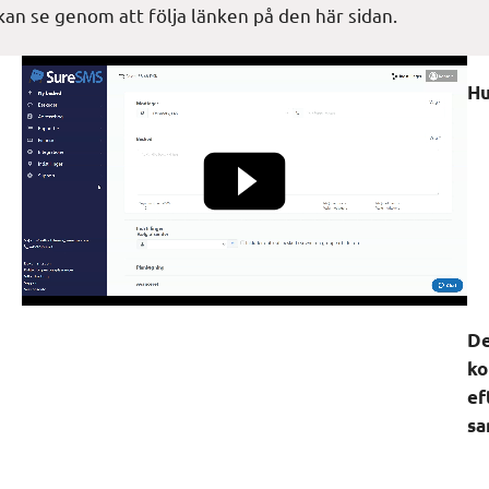
kan se genom att följa länken på den här sidan.
Hu
De
ko
ef
sa