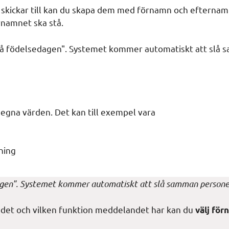
 skickar till kan du skapa dem med förnamn och efternam
rnamnet ska stå.
is på födelsedagen". Systemet kommer automatiskt att sl
a egna värden. Det kan till exempel vara
ning
edagen". Systemet kommer automatiskt att slå samman persone
et och vilken funktion meddelandet har kan du
välj för