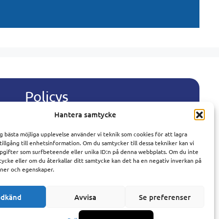
Policys
Polski
Villkor och anvisningar
Português
Hantera samtycke
Integritetspolicy
Español
Policy för databehandling
ig bästa möjliga upplevelse använder vi teknik som cookies för att lagra
Policy för cookies
Norsk bokmål
 tillgång till enhetsinformation. Om du samtycker till dessa tekniker kan vi
pgifter som surfbeteende eller unika ID:n på denna webbplats. Om du inte
Anti-spam policy
Deutsch
tycke eller om du återkallar ditt samtycke kan det ha en negativ inverkan på
oner och egenskaper.
Français
com
English
dkänd
Avvisa
Se preferenser
Dansk