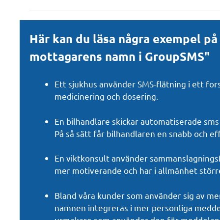
Här kan du läsa några exempel på
mottagarens namn i GroupSMS"
Ett sjukhus använder SMS-flätning i ett fo
medicinering och dosering.
En bilhandlare skickar automatiserade sms 
På så sätt får bilhandlaren en snabb och eff
En viktkonsult använder sammanslagningsf
mer motiverande och har i allmänhet stör
Bland våra kunder som använder sig av me
namnen integreras i mer personliga meddela
urmakare som använder den för meddelan