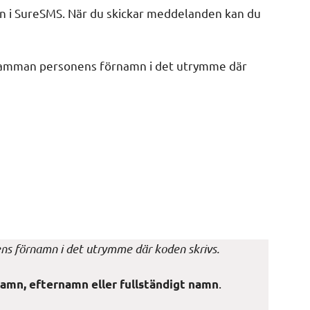
n i SureSMS. När du skickar meddelanden kan du
å samman personens förnamn i det utrymme där
ns förnamn i det utrymme där koden skrivs.
.
namn, efternamn eller fullständigt namn