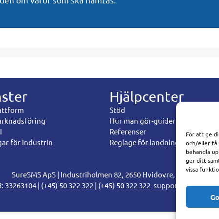
nster
Hjälpcenter
attform
Stöd
rknadsföring
Hur man gör-guider
I
Referenser
För att ge d
ar för industrin
Reglage för landning
och/eller få
behandla up
ger ditt sam
vissa funkti
SureSMS ApS | Industriholmen 82, 2650 Hvidovre, Danmark
: 33263104 | (+45) 50 322 322 | (+45) 50 322 322
support@suresms.
Go