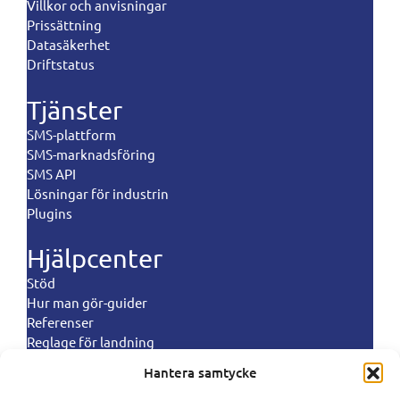
Villkor och anvisningar
Prissättning
Datasäkerhet
Driftstatus
Tjänster
SMS-plattform
SMS-marknadsföring
SMS API
Lösningar för industrin
Plugins
Hjälpcenter
Stöd
Hur man gör-guider
Referenser
Reglage för landning
Hantera samtycke
Policys