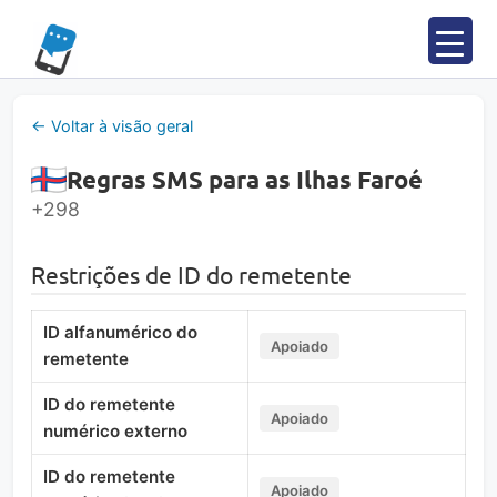
Saltar
para
o
conteúdo
← Voltar à visão geral
Regras SMS para as Ilhas Faroé
+298
Restrições de ID do remetente
ID alfanumérico do
Apoiado
remetente
ID do remetente
Apoiado
numérico externo
ID do remetente
Apoiado