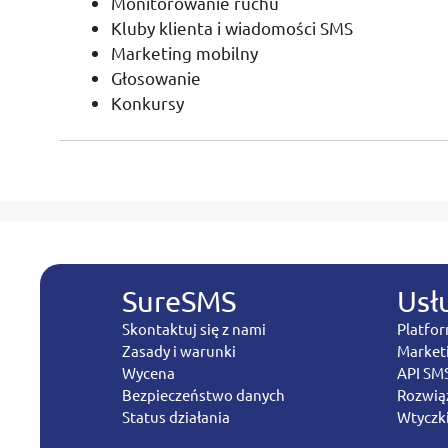
Monitorowanie ruchu
Kluby klienta i wiadomości SMS
Marketing mobilny
Głosowanie
Konkursy
SureSMS
Usł
Skontaktuj się z nami
Platfo
Zasady i warunki
Market
Wycena
API SM
Bezpieczeństwo danych
Rozwią
Status działania
Wtyczk