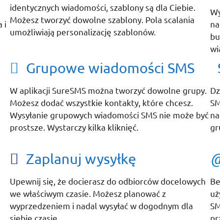
identycznych wiadomości, szablony są dla Ciebie.
Wy
Możesz tworzyć dowolne szablony. Pola scalania
 i
na
umożliwiają personalizację szablonów.
bu
wi
Grupowe wiadomości SMS
W aplikacji SureSMS można tworzyć dowolne grupy.
Dz
Możesz dodać wszystkie kontakty, które chcesz.
SM
Wysyłanie grupowych wiadomości SMS nie może być
na
prostsze. Wystarczy kilka kliknięć.
gr
Zaplanuj wysyłkę
Upewnij się, że docierasz do odbiorców docelowych
Be
we właściwym czasie. Możesz planować z
uż
wyprzedzeniem i nadal wysyłać w dogodnym dla
SM
siebie czasie.
pr