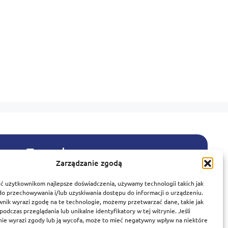
y
Zasady
Português
Zarządzanie zgodą
Zasady i warunki
Español
Polityka prywatności
ć użytkownikom najlepsze doświadczenia, używamy technologii takich jak
Norsk bokmål
Polityka przetwarzania danych
 do przechowywania i/lub uzyskiwania dostępu do informacji o urządzeniu.
Polityka plików cookie
Svenska
wnik wyrazi zgodę na te technologie, możemy przetwarzać dane, takie jak
odczas przeglądania lub unikalne identyfikatory w tej witrynie. Jeśli
Polityka antyspamowa
Deutsch
nie wyrazi zgody lub ją wycofa, może to mieć negatywny wpływ na niektóre