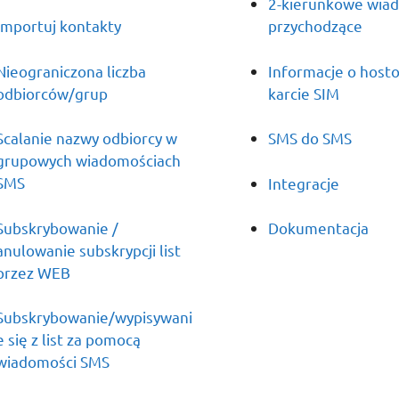
2-kierunkowe wia
Importuj kontakty
przychodzące
Nieograniczona liczba
Informacje o host
odbiorców/grup
karcie SIM
Scalanie nazwy odbiorcy w
SMS do SMS
grupowych wiadomościach
SMS
Integracje
Subskrybowanie /
Dokumentacja
anulowanie subskrypcji list
przez WEB
Subskrybowanie/wypisywani
e się z list za pomocą
wiadomości SMS