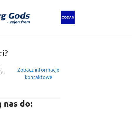
i?
e
Zobacz informacje
ie
kontaktowe
 nas do: