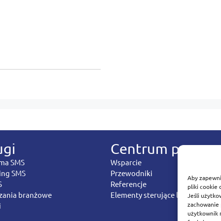
ugi
Centrum pomoc
rma SMS
Wsparcie
ing SMS
Przewodniki
Aby zapewni
S
Referencje
pliki cookie
zania branżowe
Elementy sterujące lądowaniem
Jeśli użytko
zachowanie p
i
użytkownik 