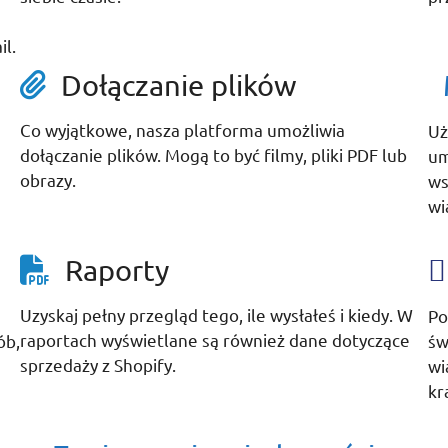
l.
Dołączanie plików
Co wyjątkowe, nasza platforma umożliwia
h
Uż
dołączanie plików. Mogą to być filmy, pliki PDF lub
um
obrazy.
ws
wi
Raporty
Uzyskaj pełny przegląd tego, ile wysłałeś i kiedy. W
Po
raportach wyświetlane są również dane dotyczące
ób,
św
sprzedaży z Shopify.
wi
kr