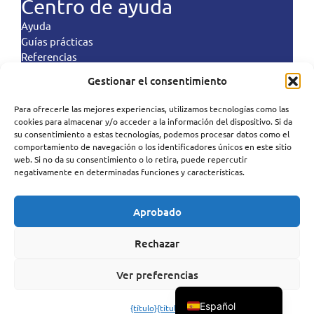
Centro de ayuda
Ayuda
Guías prácticas
Referencias
Controles de aterrizaje
Gestionar el consentimiento
Políticas
Para ofrecerle las mejores experiencias, utilizamos tecnologías como las
Polski
cookies para almacenar y/o acceder a la información del dispositivo. Si da
Condiciones generales
su consentimiento a estas tecnologías, podemos procesar datos como el
Política de privacidad
Português
comportamiento de navegación o los identificadores únicos en este sitio
Política de tratamiento de datos
web. Si no da su consentimiento o lo retira, puede repercutir
Norsk bokmål
negativamente en determinadas funciones y características.
Política de cookies
Política antispam
Svenska
Aprobado
Deutsch
SureSMS ApS | Industriholmen 82, 2650 Hvidovre,
Dinamarca
Français
Rechazar
CVR: 33263104 | (+45) 50 322 322 |
support@suresms.com
English
Ver preferencias
Dansk
Español
{título}
{título}