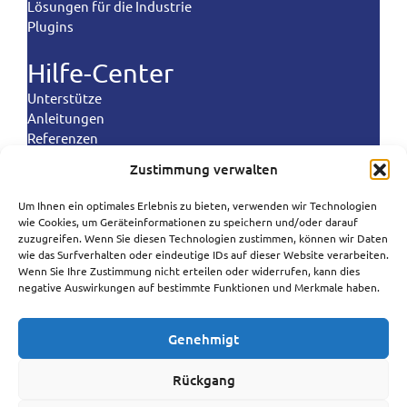
Lösungen für die Industrie
Plugins
Hilfe-Center
Unterstütze
Anleitungen
Referenzen
Landekontrollen
Zustimmung verwalten
Politik
Um Ihnen ein optimales Erlebnis zu bieten, verwenden wir Technologien
Polski
wie Cookies, um Geräteinformationen zu speichern und/oder darauf
Bedingungen und Konditionen
zuzugreifen. Wenn Sie diesen Technologien zustimmen, können wir Daten
Datenschutzrichtlinie
Português
wie das Surfverhalten oder eindeutige IDs auf dieser Website verarbeiten.
Politik der Datenverarbeitung
Wenn Sie Ihre Zustimmung nicht erteilen oder widerrufen, kann dies
Español
negative Auswirkungen auf bestimmte Funktionen und Merkmale haben.
Cookie-Richtlinie
Anti-Spam-Politik
Norsk bokmål
Genehmigt
Svenska
SureSMS ApS | Industriholmen 82, 2650 Hvidovre,
Dänemark
Français
Rückgang
CVR: 33263104 | (+45) 50 322 322 |
support@suresms.com
English