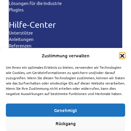
Lösungen für die Industrie
Plugins
Hilfe-Center
Unterstütze
Anleitungen
Referenzen
Landekontrollen
Zustimmung verwalten
Politik
Um Ihnen ein optimales Erlebnis zu bieten, verwenden wir Technologien
Polski
wie Cookies, um Geräteinformationen zu speichern und/oder darauf
Bedingungen und Konditionen
zuzugreifen. Wenn Sie diesen Technologien zustimmen, können wir Daten
Datenschutzrichtlinie
Português
wie das Surfverhalten oder eindeutige IDs auf dieser Website verarbeiten.
Politik der Datenverarbeitung
Wenn Sie Ihre Zustimmung nicht erteilen oder widerrufen, kann dies
Español
negative Auswirkungen auf bestimmte Funktionen und Merkmale haben.
Cookie-Richtlinie
Anti-Spam-Politik
Norsk bokmål
Genehmigt
Svenska
SureSMS ApS | Industriholmen 82, 2650 Hvidovre,
Dänemark
Français
Rückgang
CVR: 33263104 | (+45) 50 322 322 |
support@suresms.com
English