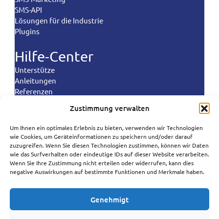
SMS-API
Lösungen für die Industrie
Plugins
Hilfe-Center
Unterstütze
Anleitungen
Referenzen
Landekontrollen
Zustimmung verwalten
Politik
Um Ihnen ein optimales Erlebnis zu bieten, verwenden wir Technologien
Polski
wie Cookies, um Geräteinformationen zu speichern und/oder darauf
Bedingungen und Konditionen
zuzugreifen. Wenn Sie diesen Technologien zustimmen, können wir Daten
Datenschutzrichtlinie
Português
wie das Surfverhalten oder eindeutige IDs auf dieser Website verarbeiten.
Politik der Datenverarbeitung
Wenn Sie Ihre Zustimmung nicht erteilen oder widerrufen, kann dies
Español
negative Auswirkungen auf bestimmte Funktionen und Merkmale haben.
Cookie-Richtlinie
Anti-Spam-Politik
Norsk bokmål
Genehmigt
Svenska
SureSMS ApS | Industriholmen 82, 2650 Hvidovre,
Dänemark
Français