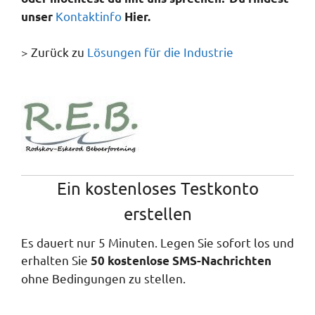
Kontaktinfo
unser
Hier.
> Zurück zu
Lösungen für die Industrie
"Sie wurden mir von einem Kollegen empfohlen, der
Ein kostenloses Testkonto
Ihre Lösung ebenfalls nutzt.
erstellen
Ich habe eine Reihe anderer SMS-Lösungen
Es dauert nur 5 Minuten. Legen Sie sofort los und
untersucht und getestet, und deine ist bei weitem
erhalten Sie
50 kostenlose SMS-Nachrichten
die flexibelste und schnellste - und das zu einem
ohne Bedingungen zu stellen.
vernünftigen Preis.