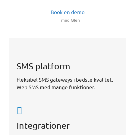
Book en demo
med Glen
Nem at bruge
Gratis testkonto
SMS platform
Ingen binding
0,- i oprettelse
31 øre pr. SMS i DK
Fleksibel SMS gateways i bedste kvalitet.
International platform
Web SMS med mange funktioner.
Point-Of-Sale systemer
Booking systemer
Integrationer
Kalender systemer
SMS API