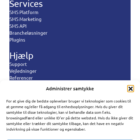
Services
SMS Platform
SMS Marketing
SMS API
Brancheløsninger
Plugins
Hjælp
Support
Vejledninger
Referencer
Landeregler
Administrer samtykke
Politikker
For at give dig de bedste oplevelser bruger vi teknologier som cookies til
Polski
at gemme og/eller få adgang til enhedsoplysninger. Hvis du giver dit
Vilkår og betingelser
samtykke til disse teknologier, kan vi behandle data som f.eks.
Privatlivspolitik
Português
browsingadfærd eller unikke ID'er på dette websted. Hvis du ikke giver dit
Databehandlignspolitik
samtykke eller trækker dit samtykke tilbage, kan det have en negativ
Español
indvirkning på visse funktioner og egenskaber.
Cookiepolitik
Antispampolitik
Norsk bokmål