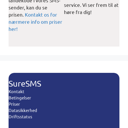
landekode i vores SMS-
service. Vi ser frem til at
sender, kan du se
høre fra dig!
prisen.
Kontakt os for
nærmere info om priser
her!
SureSMS
Kontakt
Betingelser
Priser
Datasikkerhed
Driftsstatus