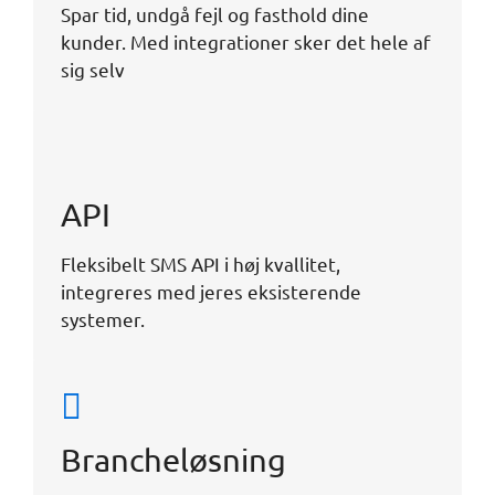
Spar tid, undgå fejl og fasthold dine
CRM systemer
kunder. Med integrationer sker det hele af
... dit system
sig selv
API til udviklere
Solid dokumentation
API
2-vejsløsninger
Nummerserier
Integrationer
Fleksibelt SMS API i høj kvallitet,
Developersite
integreres med jeres eksisterende
systemer.
Transportbranchen
Servicevirksomheder
Brancheløsning
Klubber & foreninger
Online Services