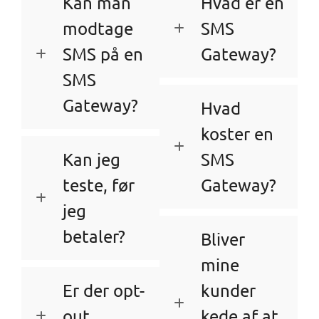
Kan man
Hvad er en
modtage
SMS
SMS på en
Gateway?
SMS
Gateway?
Hvad
koster en
Kan jeg
SMS
teste, før
Gateway?
jeg
betaler?
Bliver
mine
Er der opt-
kunder
out
kede af at